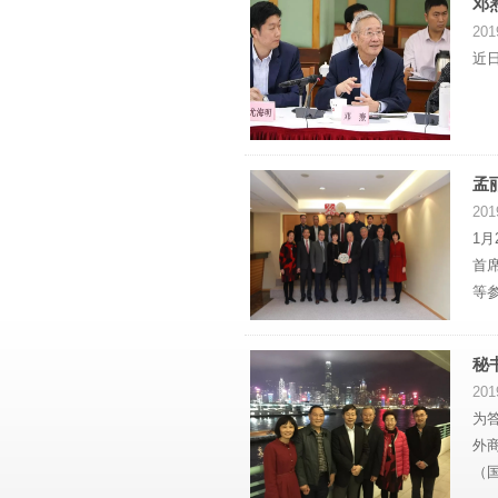
邓
201
近
孟
201
1
首
等
秘
201
为
外
（