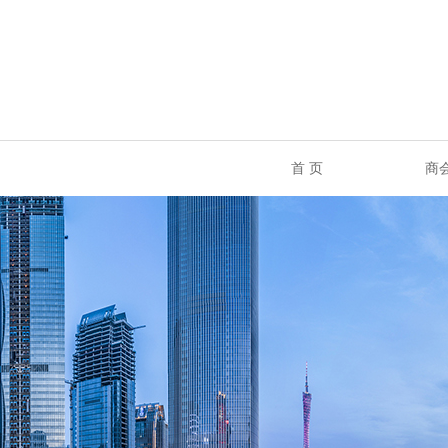
首 页
商