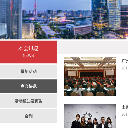
本会讯息
NEWS
广
201
最新活动
商会快讯
活动通知及预告
出
201
会刊