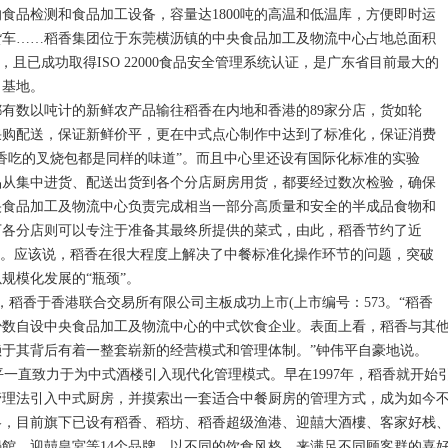
品检测和食品加工设备，容量达1800吨的高温和低温库，方便即时运
货车……稻香集团位于东莞横沥镇的中央食品加工及物流中心占地总面积
方米，且已成功取得ISO 22000食品安全管理系统认证，是广东省目前最大的
口基地。
数以吨计的新鲜农产品输往稻香在内地和香港的89家分店，货如轮
采购配送，保证新鲜价平，更在中式点心制作中达到了标准化，保证消费
香吃的叉烧包都是同样的味道”。而且中心里还设有国际化标准的实验
品从集中进货、配送出货到各个分店厨房用货，都要经过数次检验，确保
央食品加工及物流中心负责完成相当一部分高质量和安全的半成品食物和
下各分店则可以专注于准备其最终所提供的菜式，由此，稻香节约了近
本。应该说，稻香在很大程度上解决了中餐标准化操作环节的问题，突破
规模化发展的“瓶颈”。
，稻香于香港联合交易所有限公司主板成功上市(上市编号：573。“稻香
少数自设中央食品加工及物流中心的中式饮食企业。表面上看，稻香与其
赖于其背后有着一整套崭新的经营模式和管理体制。”钟伟平自豪地说。
一直致力于为中式酒楼引入现代化管理模式。早在1997年，稻香就开始
管理法引入中式厨房，并摸索出一套适合中餐厨房的管理方式，成为如今
略，目前旗下已设有稻香、稻坊、稻香超级渔港、迎囍大酒樓、客家好栈
鍋館、迎囍皇宮等14个品牌，以不同的饮食风格，来满足不同顾客群的喜