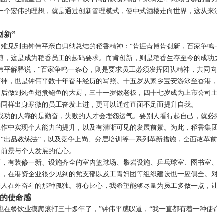
个宏伟的理想，就是通过创新管理模式，使中式酒楼走向世界，这从来没
炯。
创新”
见到由钟伟平亲自归纳总结的稻香精神：“肯捱肯博肯创新，百家争鸣一
，这是成为稻香员工的起码要求。而肯创新，则是稻香生存至今的成功
伟平解释说，“百家争鸣一条心，则是要求员工必须发挥团队精神，共同向
，也是钟伟平数十年奋斗经历的写照。十五岁从家乡宝安游泳至香港，
而后做到炖鱼翅煮鲍鱼的大厨，三十一岁做老板，四十七岁成为上市公司
励同样出身寒微的员工奋发上进，更可以通过直面不足而提升自我。
功的人靠的是勤奋，失败的人才会埋怨运气。要别人看得起自己，就必须
工作中实现个人能力的提升，以及有清晰可见的发展前景。为此，稻香集
的“出品教练法”，以及竞争上岗、分层培训等一系列革新措施，全面改革
司前景与个人发展的信心。
有装修一新、设施齐全的室内篮球场、攀岩设施、乒乓球室、图书室、电
是，在港资企业很少见到的党支部以及工青妇团等组织建设也一应俱全。对
亲人在外奋斗的那种孤独。将心比心，我希望能够尽量为员工多做一点，让
的使命感
在餐饮业摸爬滚打三十多年了，”钟伟平感叹道，“我一直都有着一种使命