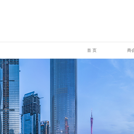
首 页
商