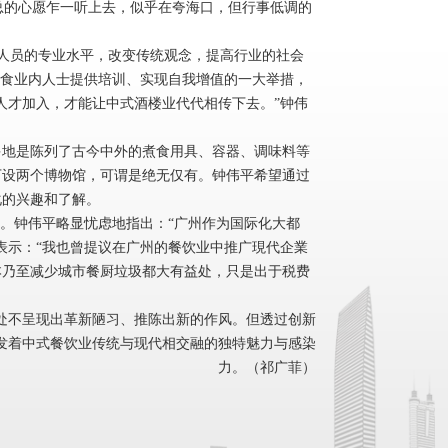
总的心愿乍一听上去，似乎在夸海口，但行事低调的
人员的专业水平，改变传统观念，提高行业的社会
饮食业内人士提供培训、实现自我增值的一大举措，
人才加入，才能让中式酒楼业代代相传下去。”钟伟
地是陈列了古今中外的煮食用具、容器、调味料等
下设两个博物馆，可谓是绝无仅有。钟伟平希望通过
化的兴趣和了解。
。钟伟平略显忧虑地指出：“广州作为国际化大都
表示：“我也曾提议在广州的餐饮业中推广現代企業
本乃至减少城市餐厨垃圾都大有益处，只是出于税费
不呈现出革新陋习、推陈出新的作风。但透过创新
发着中式餐饮业传统与现代相交融的独特魅力与感染
力。（祁广菲）