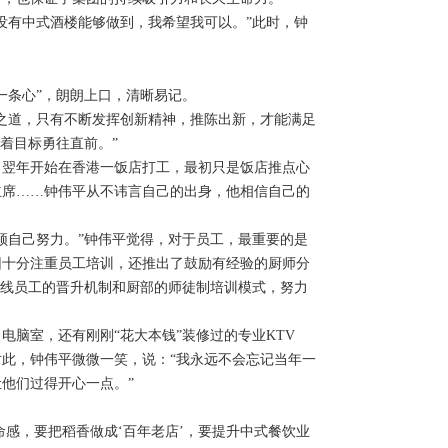
有中式酒楼能够做到，我希望我可以。”此时，钟
条心”，朗朗上口，清晰易记。
之道，只有不断发挥创新精神，推陈出新，才能满足
着目标勇往直前。”
翌年开始在香港一饭店打工，最初只是饭店推点心
主席……钟伟平从不讳言自己的出身，他相信自己的
自己努力。”钟伟平觉得，对于员工，最重要的是
团十分注重员工培训，还推出了鼓励有经验的厨师分
前线员工的晋升机制和厨部的师徒制培训模式，努力
脑室，还有刚刚“花大本钱”装修过的专业KTV
此，钟伟平微微一笑，说：“我永远不会忘记当年一
他们过得开心一点。”
感，要把稻香做成‘百年老店’，要提升中式餐饮业