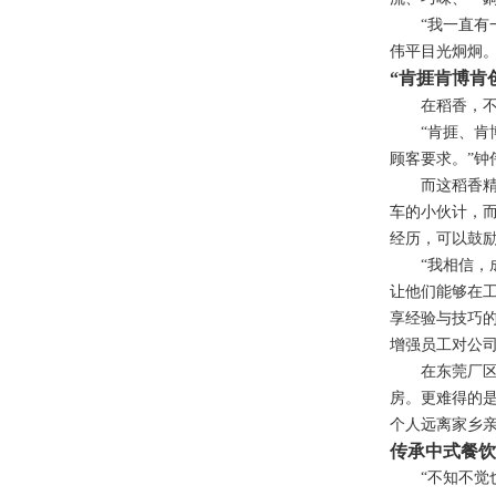
“我一直有一
伟平目光炯
“肯捱肯博肯
在稻香，不难
“肯捱、肯博
顾客要求。”钟
而这稻香精神
车的小伙计，
经历，可以鼓
“我相信，成
让他们能够在
享经验与技巧
增强员工对公
在东莞厂区，
房。更难得的
个人远离家乡
传承中式餐饮
“不知不觉也