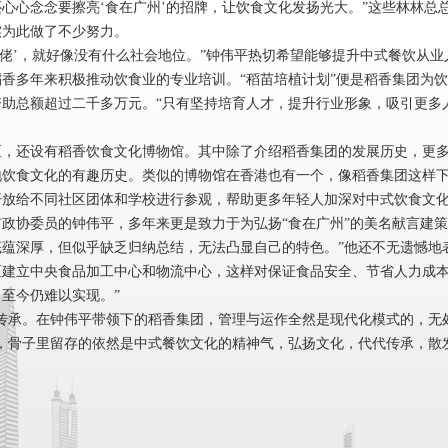
心心念念要擦亮‘食在广州’的招牌，让饮食文化发扬光大。”这些林林总
实为此做了不少努力。
佬’，就好像没有什么社会地位。”钟伟平热切希望能够提升中式餐饮从业
稻香多年来积极推动饮食业的专业培训。“稻苗培植计划”便是稻香集团为
资助总额超过二千多万元。“只有坚持培育人才，提升行业形象，吸引更多
还设有稻香饮食文化博物馆。其中除了介绍稻香集团的发展历史，更多
地饮食文化的有趣历史。类似的博物馆在香港也有一个，像稻香集团这样
开放给不同社区团体和学校进行参观，帮助更多年轻人加深对中式饮食文
协委员的钟伟平，多年来更是致力于为弘扬“食在广州”的美名献言建策
底蕴深厚，但似乎缺乏归纳总结，无法凸显自己的特色。”他还不无遗憾地
区建立中央食品加工中心和物流中心，这样对保证食品安全、节省人力成
至今仍难以实现。”
。在钟伟平带领下的稻香集团，管理与运作全然是现代化模式的，无处
，骨子里留存的依然是中式餐饮文化的精神气，弘扬文化，代代传承，散