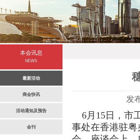
本会讯息
NEWS
最新活动
商会快讯
发布
活动通知及预告
6月15日，市
事处在香港驻粤
会刊
会。座谈会上，