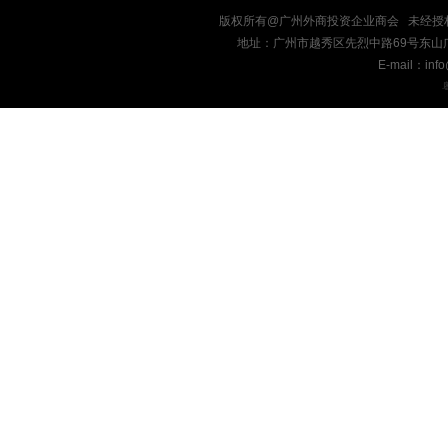
版权所有@广州外商投资企业商会 未经授
地址：广州市越秀区先烈中路69号东山广场十九楼
E-mail：inf