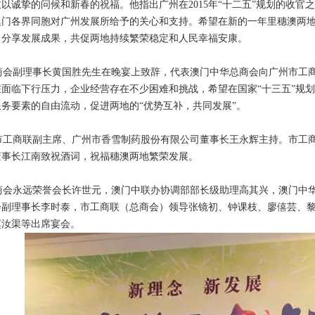
以诚挚的问候和新春的祝福。他指出广州在2015年“十二五”规划的收
澳门各界同胞对广州发展所给予的关心和支持。希望在新的一年里穗澳两
，分享发展成果，共促两地持续繁荣稳定和人民幸福安康。
会副理事长黄国胜先生在晚宴上致辞，代表澳门中华总商会向广州市工商
在面临下行压力，企业经营存在不少困难和挑战，希望在国家“十三五”规
务要素的自由流动，促进两地的“优势互补，共同发展”。
工商联副主席、广州市香雪制药股份有限公司董事长王永辉主持。市工商
董事长江南致祝酒词，祝福穗澳两地繁荣发展。
会永远荣誉会长许世元，澳门中联办协调部部长级助理高其兴，澳门中华
会副理事长李时泰，市工商联（总商会）领导张镜初、钟课枝、廖僖芸、
赵汝渠等出席宴会。