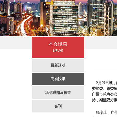
本会讯息
NEWS
最新活动
商会快讯
2月29日晚
委常委、市委
活动通知及预告
广州市总商会
持，期望双方
会刊
晚宴上，广州