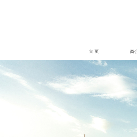
首 页
商