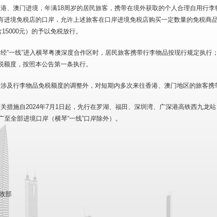
港、澳门进境，年满18周岁的居民旅客，携带在境外获取的个人合理自用行李物品
有进境免税店的口岸，允许上述旅客在口岸进境免税店购买一定数量的免税商
（含15000元）的予以免税放行。
经“一线”进入横琴粤澳深度合作区时，居民旅客携带行李物品按现行规定执行；
税额度，按照本公告第一条执行。
述涉及行李物品免税额度的调整外，对短期内多次来往香港、澳门地区的旅客携
关措施自2024年7月1日起，先行在罗湖、福田、深圳湾、广深港高铁西九龙站
推广至全部进境口岸（横琴“一线”口岸除外）。
财政部