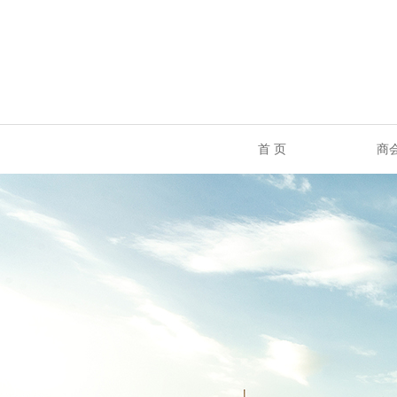
首 页
商