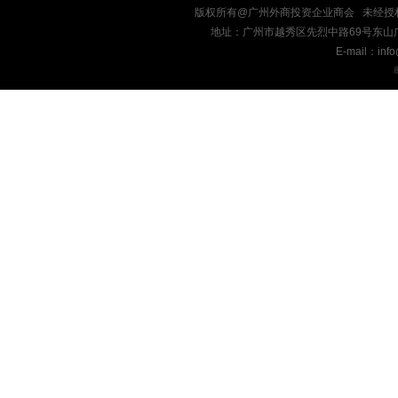
版权所有@广州外商投资企业商会 未经授
地址：广州市越秀区先烈中路69号东山广场十九楼
E-mail：inf